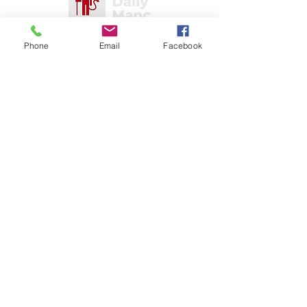
Juga Ditampilkan Di
Phone
Email
Facebook
Seperti apa yang kamu baca?
Donasikan
sekarang
dan bantu saya menyediakan
konten dan analisis baru untuk pembaca
saya
© 2015 oleh "The Daily Manc". Situs web
dengan bangga dibuat oleh Red, Chuky
Akosionu, untuk Pendukung Manchester