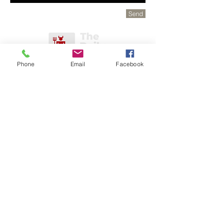
Send
Phone
Email
Facebook
Juga Ditampilkan Di
Seperti apa yang kamu baca?
Donasikan
sekarang
dan bantu saya menyediakan
konten dan analisis baru untuk pembaca
saya