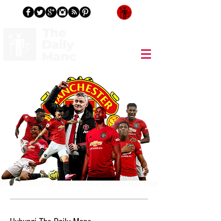
Masuk/Daftar
Didedikasikan untuk True Manchester United Supporters & Musuh Bersumpah