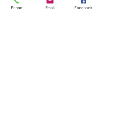
Lihat Semua Anggota (1532)
Phone
Email
Facebook
Juga Ditampilkan Di
Seperti apa yang kamu baca?
Donasikan
sekarang
dan bantu saya menyediakan
konten dan analisis baru untuk pembaca
saya